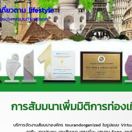
เที่ยวตาม lifestyle
ร์ในประเทศและต่างประเทศ
การสัมมนาเพิ่มมิติการท่องเ
บริการจัดงานสัมมนาองค์กร tourandorganized ในรูปแบบ Virtua
อาทิ- งานประชุม งานสัมมนา เทรนนิ่ง- บูทงาน Expo งา