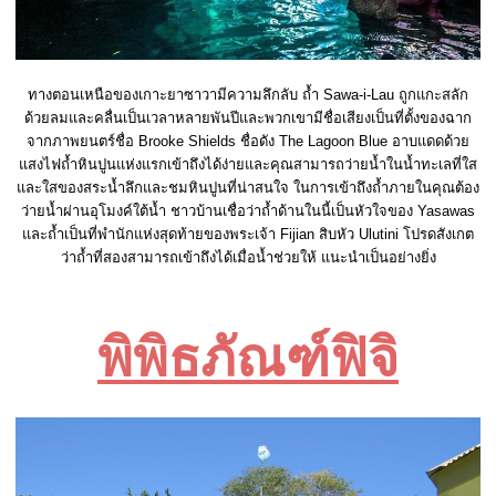
ทางตอนเหนือของเกาะยาซาวามีความลึกลับ ถ้ำ Sawa-i-Lau ถูกแกะสลัก
ด้วยลมและคลื่นเป็นเวลาหลายพันปีและพวกเขามีชื่อเสียงเป็นที่ตั้งของฉาก
จากภาพยนตร์ชื่อ Brooke Shields ชื่อดัง The Lagoon Blue อาบแดดด้วย
แสงไฟถ้ำหินปูนแห่งแรกเข้าถึงได้ง่ายและคุณสามารถว่ายน้ำในน้ำทะเลที่ใส
และใสของสระน้ำลึกและชมหินปูนที่น่าสนใจ ในการเข้าถึงถ้ำภายในคุณต้อง
ว่ายน้ำผ่านอุโมงค์ใต้น้ำ ชาวบ้านเชื่อว่าถ้ำด้านในนี้เป็นหัวใจของ Yasawas
และถ้ำเป็นที่พำนักแห่งสุดท้ายของพระเจ้า Fijian สิบหัว Ulutini โปรดสังเกต
ว่าถ้ำที่สองสามารถเข้าถึงได้เมื่อน้ำช่วยให้ แนะนำเป็นอย่างยิ่ง
พิพิธภัณฑ์ฟิจิ