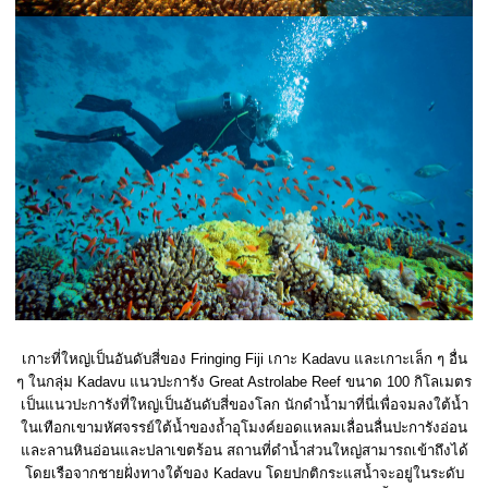
เกาะที่ใหญ่เป็นอันดับสี่ของ Fringing Fiji เกาะ Kadavu และเกาะเล็ก ๆ อื่น
ๆ ในกลุ่ม Kadavu แนวปะการัง Great Astrolabe Reef ขนาด 100 กิโลเมตร
เป็นแนวปะการังที่ใหญ่เป็นอันดับสี่ของโลก นักดำน้ำมาที่นี่เพื่อจมลงใต้น้ำ
ในเทือกเขามหัศจรรย์ใต้น้ำของถ้ำอุโมงค์ยอดแหลมเลื่อนลื่นปะการังอ่อน
และลานหินอ่อนและปลาเขตร้อน สถานที่ดำน้ำส่วนใหญ่สามารถเข้าถึงได้
โดยเรือจากชายฝั่งทางใต้ของ Kadavu โดยปกติกระแสน้ำจะอยู่ในระดับ