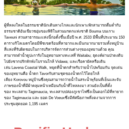
ผู้ที่หลงใหลในธรรมชาตินักเดินทางไกลและนักเพาะฟักสามารถดื่มด่ำกับ
ธรรมชาติอันเขียวชอุ่มของฟิจิในสวนมรดกแห่งชาติ Bouma บนเกาะ
Taveuni สวนสาธารณะแห่งนี้ก่อตั้งขึ้นเมื่อปี พ.ศ. 2533 มีพื้นที่ประมาณ 150
ตารางกิโลเมตรโดยมีพืชเขตร้อนที่หายากและมีนกมากมายรวมทั้งหมู่บ้าน
สี่แห่งที่รับผิดชอบในการบริหารจัดการส่วนต่างๆของอุทยานด้วย คุณ
สามารถดำน้ำดูปะการังในอุทยานทางทะเลที่ Waitabu; ธุดงค์ผ่านป่าดงดิบ
ไปยังซากปรักหักพังโบราณใกล้ Vidawa; และเรือคายัคหรือเดิน
เล่น Lavena Coastal Walk, หยุดที่น้ำตกสำหรับว่ายน้ำไปพร้อมกัน จุดเด่น
ของอุทยานคือ น้ำตก Tavorกับสามชุดของน้ำตกไว้โดยใกล้
เคียง Korovou หมู่บ้านซึ่งคุณสามารถว่ายน้ำในสระน้ำพุร้อนที่เย็นและจับ
ภาพของน้ำที่มีผ้าคลุมหน้าเหมือนกับน้ำที่ไหลลงมา สวนยังเป็นที่ตั้ง
ของ ทะเลสาบ Tagimaucia, ทะเลสาบปล่องภูเขาไฟซึ่งเป็นดอกไม้ที่หายาก
ของ Tagimaucia และ ยอด De Voeuxซึ่งมีทัศนียภาพที่งดงามจากการ
ประชุมสุดยอด 1,195 เมตร