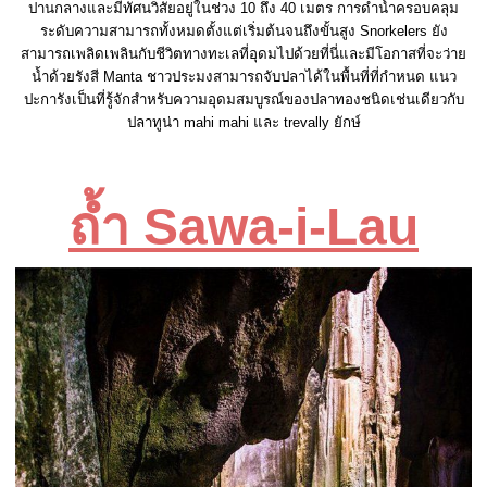
ปานกลางและมีทัศนวิสัยอยู่ในช่วง 10 ถึง 40 เมตร การดำน้ำครอบคลุม
ระดับความสามารถทั้งหมดตั้งแต่เริ่มต้นจนถึงขั้นสูง Snorkelers ยัง
สามารถเพลิดเพลินกับชีวิตทางทะเลที่อุดมไปด้วยที่นี่และมีโอกาสที่จะว่าย
น้ำด้วยรังสี Manta ชาวประมงสามารถจับปลาได้ในพื้นที่ที่กำหนด แนว
ปะการังเป็นที่รู้จักสำหรับความอุดมสมบูรณ์ของปลาทองชนิดเช่นเดียวกับ
ปลาทูน่า mahi mahi และ trevally ยักษ์
ถ้ำ Sawa-i-Lau