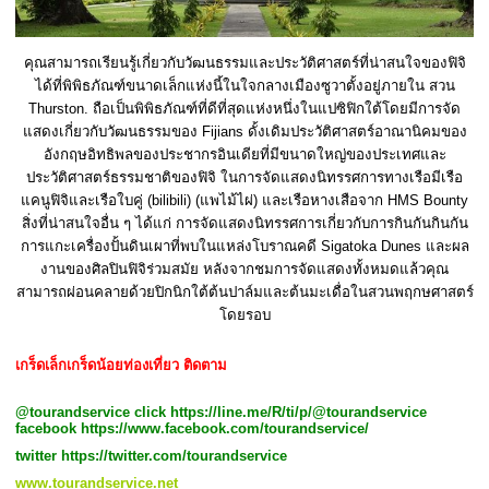
คุณสามารถเรียนรู้เกี่ยวกับวัฒนธรรมและประวัติศาสตร์ที่น่าสนใจของฟิจิ
ได้ที่พิพิธภัณฑ์ขนาดเล็กแห่งนี้ในใจกลางเมืองซูวาตั้งอยู่ภายใน สวน
Thurston. ถือเป็นพิพิธภัณฑ์ที่ดีที่สุดแห่งหนึ่งในแปซิฟิกใต้โดยมีการจัด
แสดงเกี่ยวกับวัฒนธรรมของ Fijians ดั้งเดิมประวัติศาสตร์อาณานิคมของ
อังกฤษอิทธิพลของประชากรอินเดียที่มีขนาดใหญ่ของประเทศและ
ประวัติศาสตร์ธรรมชาติของฟิจิ ในการจัดแสดงนิทรรศการทางเรือมีเรือ
แคนูฟิจิและเรือใบคู่ (bilibili) (แพไม้ไผ่) และเรือหางเสือจาก HMS Bounty
สิ่งที่น่าสนใจอื่น ๆ ได้แก่ การจัดแสดงนิทรรศการเกี่ยวกับการกินกันกินกัน
การแกะเครื่องปั้นดินเผาที่พบในแหล่งโบราณคดี Sigatoka Dunes และผล
งานของศิลปินฟิจิร่วมสมัย หลังจากชมการจัดแสดงทั้งหมดแล้วคุณ
สามารถผ่อนคลายด้วยปิกนิกใต้ต้นปาล์มและต้นมะเดื่อในสวนพฤกษศาสตร์
โดยรอบ
เกร็ดเล็กเกร็ดน้อยท่องเที่ยว ติดตาม
@tourandservice click
https://line.me/R/ti/p/@tourandservice
facebook
https://www.facebook.com/tourandservice/
twitter
https://twitter.com/tourandservice
www.tourandservice.net